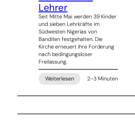
Lehrer
Seit Mitte Mai werden 39 Kinder
und sieben Lehrkräfte im
Südwesten Nigerias von
Banditen festgehalten. Die
Kirche erneuert ihre Forderung
nach bedingungsloser
Freilassung.
Weiterlesen
2–3 Minuten
:
Nigeria:
Bischöfe
fordern
Freilassung
entführter
Schüler
und