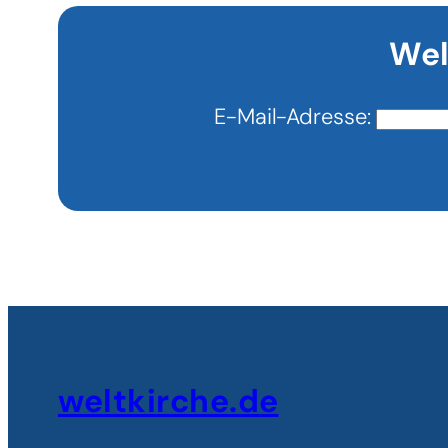
Lehrer
Wel
E-Mail-Adresse:
weltkirche.de