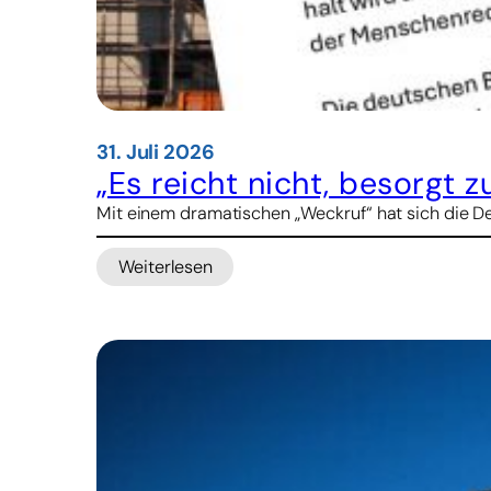
31. Juli 2026
„Es reicht nicht, besorgt z
Mit einem dramatischen „Weckruf“ hat sich die De
Weiterlesen
:
„Es
reicht
nicht,
besorgt
zu
sein“
–
Justitia