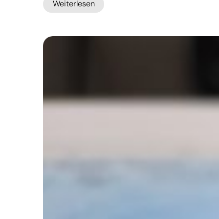
Weiterlesen
:
Assisi
erwartet
Papst
Leo
XIV.
–
und
Tausende
junge
Menschen