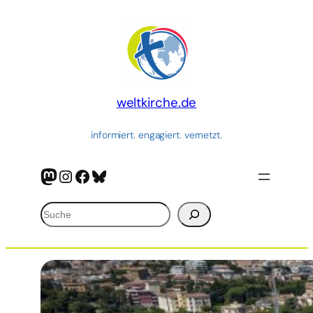
Zum
Inhalt
springen
weltkirche.de
informiert. engagiert. vernetzt.
Mastodon
Instagram
Facebook
Bluesky
Suchen