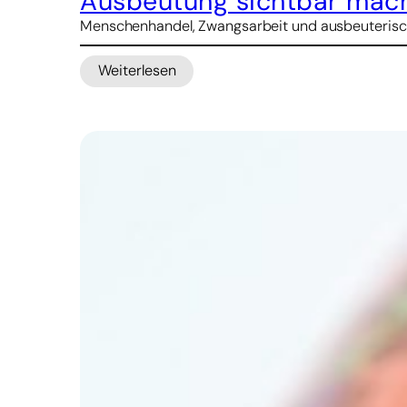
Ausbeutung sichtbar mac
Menschenhandel, Zwangsarbeit und ausbeuterische 
Weiterlesen
:
Ausbeutung
sichtbar
machen