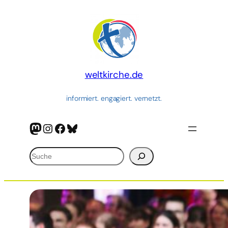
Zum
Inhalt
springen
weltkirche.de
informiert. engagiert. vernetzt.
Mastodon
Instagram
Facebook
Bluesky
Suchen