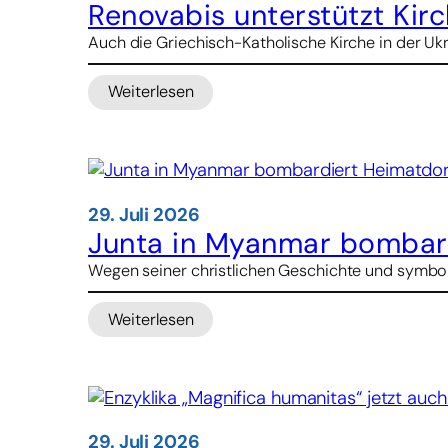
schockierend
Renovabis unterstützt Kir
und
Auch die Griechisch-Katholische Kirche in der Ukr
nicht
hinnehmbar
Weiterlesen
:
Renovabis
unterstützt
Kirchen-
Verwaltungsreform
in
29. Juli 2026
der
Junta in Myanmar bombard
Ukraine
Wegen seiner christlichen Geschichte und symbol
Weiterlesen
:
Junta
in
Myanmar
bombardiert
Heimatdorf
29. Juli 2026