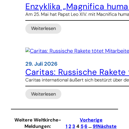
von
Enzyklika „Magnifica human
Kardinal
Am 25. Mai hat Papst Leo XIV. mit Macnifica huma
Bo
Weiterlesen
:
Enzyklika
„Magnifica
humanitas“
jetzt
auch
29. Juli 2026
als
Caritas: Russische Rakete 
Broschüre
Caritas international äußert sich bestürzt über de
Weiterlesen
:
Caritas:
Russische
Rakete
Weitere Weltkirche-
Vorherige
tötet
Meldungen
:
1
2
3
4
5
6
…
91
Nächste
Mitarbeiterin