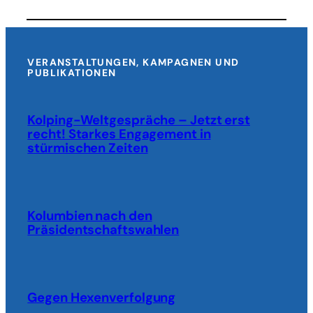
in
der
Ukraine
VERANSTALTUNGEN, KAMPAGNEN UND
PUBLIKATIONEN
Kolping-Weltgespräche – Jetzt erst
recht! Starkes Engagement in
stürmischen Zeiten
Kolumbien nach den
Präsidentschaftswahlen
Gegen Hexenverfolgung