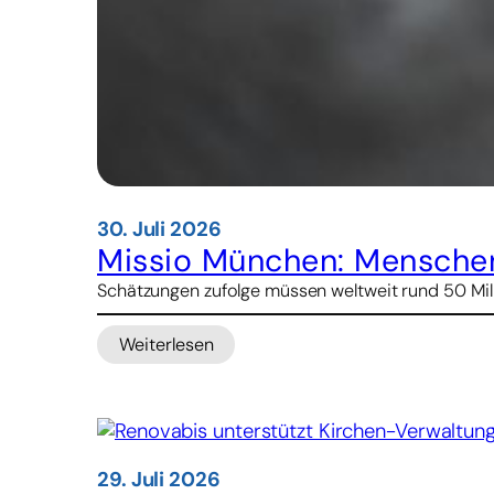
30. Juli 2026
Missio München: Menschen
Schätzungen zufolge müssen weltweit rund 50 Mill
Weiterlesen
:
Missio
München:
Menschenhandel und
Zwangsarbeit
sind
29. Juli 2026