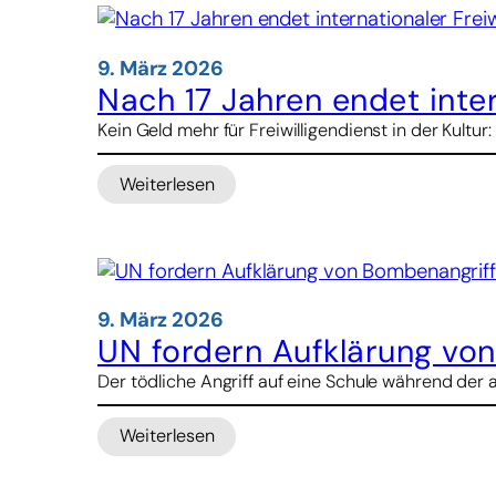
Synagoge
im
belgischen
9. März 2026
Lüttich
Nach 17 Jahren endet inter
Kein Geld mehr für Freiwilligendienst in der Kultu
Weiterlesen
:
Nach
17
Jahren
endet
internationaler
9. März 2026
Freiwilligendienst
UN fordern Aufklärung vo
kulturweit
Der tödliche Angriff auf eine Schule während der a
Weiterlesen
:
UN
fordern