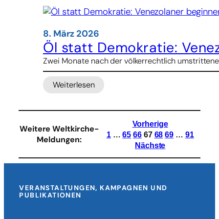
Aufklärung
von
Bombenangriff
8. März 2026
auf
Öl statt Demokratie: Vene
Mädchenschule
Zwei Monate nach der völkerrechtlich umstrittene
im
Iran
Weiterlesen
:
Öl
statt
Demokratie:
Vorherige
Weitere Weltkirche-
Venezolaner
1
…
65
66
67
68
69
…
91
Meldungen
:
beginnen
Nächste
an
Trumps
Absichten
zu
VERANSTALTUNGEN, KAMPAGNEN UND
PUBLIKATIONEN
zweifeln