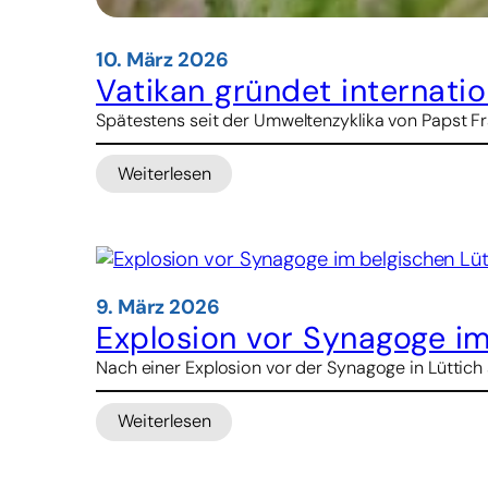
10. März 2026
Vatikan gründet internatio
Spätestens seit der Umweltenzyklika von Papst Fra
Weiterlesen
:
Vatikan
gründet
internationales
Netzwerk
für
9. März 2026
Nachhaltigkeit
Explosion vor Synagoge im
Nach einer Explosion vor der Synagoge in Lüttich 
Weiterlesen
:
Explosion
vor