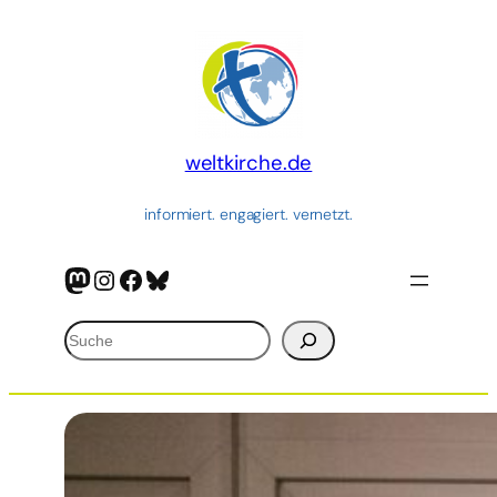
Zum
Inhalt
springen
weltkirche.de
informiert. engagiert. vernetzt.
Mastodon
Instagram
Facebook
Bluesky
Suchen