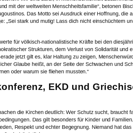
d mit der weltweiten Menschheitsfamilie“, betonen Bisch
Augoustinos. Das Motto sei Ausdruck einer Hoffnung, die
 „Sei stark und mutig! Lass dich nicht einschüchtern u
erte für völkisch-nationalistische Kräfte bei den diesjä
ratischer Strukturen, dem Verlust von Solidarität und e
de jetzt gilt es, klar Haltung zu zeigen, Menschenwür
tlicher Glaube heißt, an der Seite der Schwachen und S
men oder warum sie fliehen mussten.“
skonferenz, EKD und Griechis
machen die Kirchen deutlich: Wer Schutz sucht, braucht fa
dingungen. Das gilt besonders für Kinder und Familien
Frieden, Respekt und echter Begegnung. Niemand hat das 