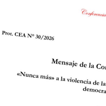
Banden auf Haiti
In großen Teilen des Karibikstaat
Haiti grassiert die Bandengewalt
in nie gekanntem Ausmaß.
Inzwischen kontrollieren die
Kriminellen ganze Gebiete. Aber
auch Teile der Sicherheitskräfte
agieren mit großer Brutalität.
Weiterlesen
1–2 Minuten
:
UN-
Bericht:
Tausende
Tote
im
Krieg
gegen