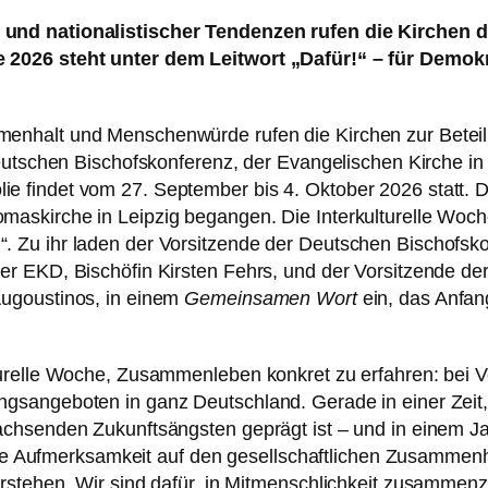
 und nationalistischer Tendenzen rufen die Kirchen d
e 2026 steht unter dem Leitwort „Dafür!“ – für Demokr
menhalt und Menschenwürde rufen die Kirchen zur Beteil
 Deutschen Bischofskonferenz, der Evangelischen Kirche i
ie findet vom 27. September bis 4. Oktober 2026 statt. 
maskirche in Leipzig begangen. Die Interkulturelle Woch
. Zu ihr laden der Vorsitzende der Deutschen Bischofsko
der EKD, Bischöfin Kirsten Fehrs, und der Vorsitzende d
Augoustinos, in einem
Gemeinsamen Wort
ein, das Anfan
lturelle Woche, Zusammenleben konkret zu erfahren: bei V
ngsangeboten in ganz Deutschland. Gerade in einer Zeit,
wachsenden Zukunftsängsten geprägt ist – und in einem J
Aufmerksamkeit auf den gesellschaftlichen Zusammenha
derstehen. Wir sind dafür, in Mitmenschlichkeit zusammen