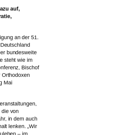
azu auf,
atie,
igung an der 51.
n Deutschland
Der bundesweite
e steht wie im
nferenz, Bischof
er Orthodoxen
g Mai
eranstaltungen,
 die von
ahr, in dem auch
lt lenken. „Wir
zuleben – im