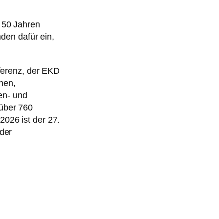
s 50 Jahren
den dafür ein,
nferenz, der EKD
hen,
en- und
 über 760
2026 ist der 27.
 der