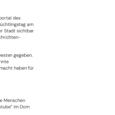
portal des
lüchtlingstag am
er Stadt sichtbar
chrichten-
westen gegeben.
önnte
emacht haben für
ene Menschen
bstube“ im Dom