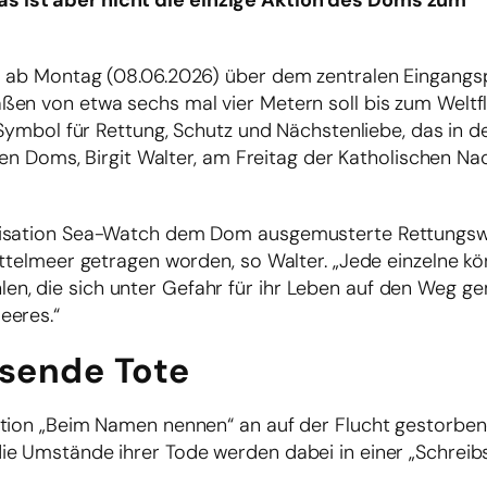
s ist aber nicht die einzige Aktion des Doms zum
l ab Montag (08.06.2026) über dem zentralen Eingangs
ßen von etwa sechs mal vier Metern soll bis zum Weltf
 Symbol für Rettung, Schutz und Nächstenliebe, das in d
chen Doms, Birgit Walter, am Freitag der Katholischen Na
anisation Sea-Watch dem Dom ausgemusterte Rettungs
ittelmeer getragen worden, so Walter. „Jede einzelne k
n, die sich unter Gefahr für ihr Leben auf den Weg g
eeres.“
sende Tote
Aktion „Beim Namen nennen“ an auf der Flucht gestorb
ie Umstände ihrer Tode werden dabei in einer „Schrei