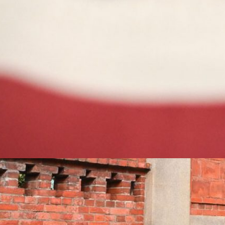
Weiterlesen
1–2 Minuten
:
Widerstand
gegen
Geothermie-
Projekte
in
Indonesien