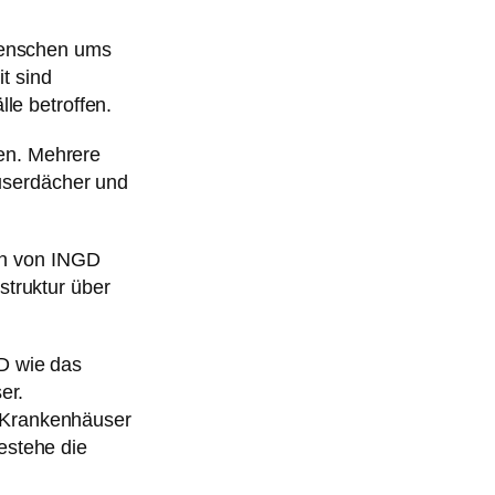
Menschen ums
t sind
e betroffen.
en. Mehrere
userdächer und
en von INGD
struktur über
GD wie das
er.
e Krankenhäuser
estehe die