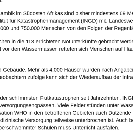
n.
mbik im Südosten Afrikas sind bisher mindestens 69 
titut für Katastrophenmanagement (INGD) mit. Landeswei
000 und 750.000 Menschen von den Folgen der Regenfäll
en in die 113 errichteten Notunterkünfte gebracht werd
ht vor den Wassermassen retteten sich Menschen auf Hä
und Gebäude. Mehr als 4.000 Häuser wurden nach Angab
Beobachtern zufolge kann sich der Wiederaufbau der Infra
r der schlimmsten Flutkatastrophen seit Jahrzehnten. IN
ersorgungsengpässen. Viele Felder stünden unter Wass
nisation WHO in den betroffenen Gebieten auch Dutzend
dizinische Versorgung teilweise unterbrochen ist. Auch b
berschwemmter Schulen muss Unterricht ausfallen.