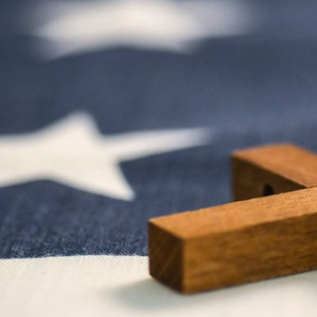
Widerstand
gegen
Geothermie-
Projekte in
Indonesien
Geothermie-Projekte auf der
mehrheitlich katholischen Insel
Flores gehören zur Politik
Indonesiens für die
Energiewende. Mit einem
Dutzend Vulkanen hat Flores laut
offiziellen Angaben ein Potenzial
von 902 Megawatt. Doch nicht
alle sind damit einverstanden.