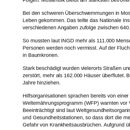
Folgen. Mosambik bleibt am stärksten betroffe
Bei den schweren Überschwemmungen in Mosa
Leben gekommen. Das teilte das Nationale Ins
verschiedenen Angaben zufolge zwischen 640.
So mussten laut INGD mehr als 111.000 Mensch
Personen werden noch vermisst. Auf der Fluc
in Baumkronen.
Stark beschädigt wurden vielerorts Straßen 
zerstört, mehr als 162.000 Häuser überflutet. 
Jahre hinziehen.
Hilfsorganisationen sprachen bereits von eine
Welternährungsprogramm (WFP) warnten vor V
Beeinträchtigt sind laut Weltgesundheitsorga
und Gesundheitsstationen, so dass dort die me
Gefahr von Krankheitsausbrüchen. Aufgrund ü