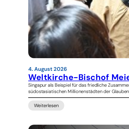
4. August 2026
Weltkirche-Bischof Mei
Singapur als Beispiel für das friedliche Zusamm
südostasiatischen Millionenstädten der Glauben 
Weiterlesen
:
W
e
l