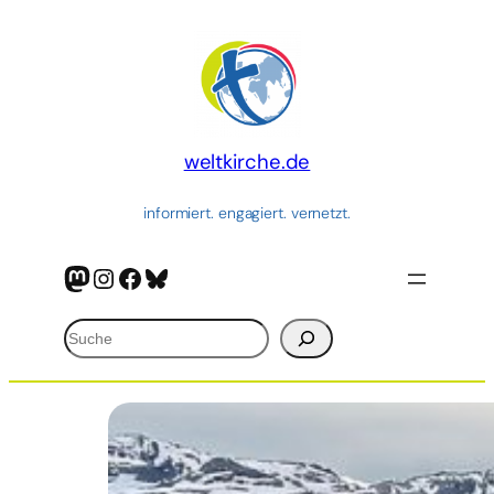
weltkirche.de
informiert. engagiert. vernetzt.
Mastodon
Instagram
Facebook
Bluesky
Suchen