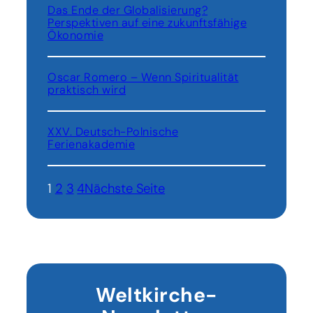
Das Ende der Globalisierung?
Perspektiven auf eine zukunftsfähige
Ökonomie
Oscar Romero – Wenn Spiritualität
praktisch wird
XXV. Deutsch-Polnische
Ferienakademie
1
2
3
4
Nächste Seite
Weltkirche-