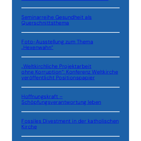
l
b
Seminarreihe Gesundheit als
a
Querschnittsthema
n
i
e
Foto-Ausstellung zum Thema
n
„Hexenwahn“
„Weltkirchliche Projektarbeit
ohne Korruption“: Konferenz Weltkirche
veröffentlicht Positionspapier
Hoffnungskraft –
Schöpfungsverantwortung leben
Fossiles Divestment in der katholischen
Kirche