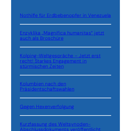
e
f
e
Nothilfe für Erdbebenopfer in Venezuela
r
d
e
Enzyklika „Magnifica humanitas“ jetzt
s
auch als Broschüre
K
o
Kolping-Weltgespräche – Jetzt erst
m
recht! Starkes Engagement in
m
stürmischen Zeiten
u
n
i
Kolumbien nach den
Präsidentschaftswahlen
s
m
u
Gegen Hexenverfolgung
s
i
n
Kurzfassung des Weltsynoden-
A
Abschlussdokuments veröffentlicht