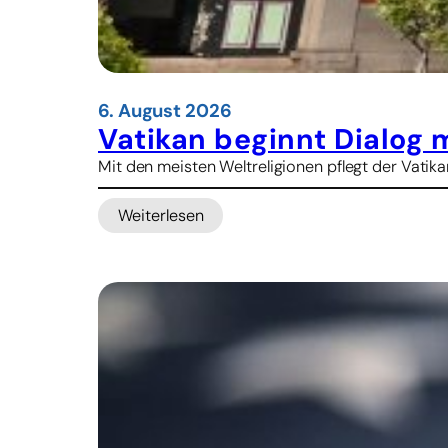
e
n
6. August 2026
Vatikan beginnt Dialog 
Mit den meisten Weltreligionen pflegt der Vatika
Weiterlesen
:
V
a
t
i
k
a
n
b
e
g