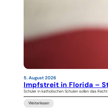
a
n
e
r
n
5. August 2026
Impfstreit in Florida – 
Schüler in katholischen Schulen sollen das Rech
Weiterlesen
: