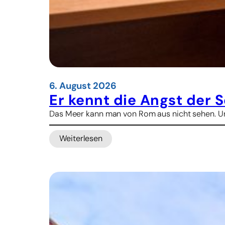
m
f
ü
r
p
a
s
t
6. August 2026
o
Er kennt die Angst der S
r
Das Meer kann man von Rom aus nicht sehen. Und
a
l
Weiterlesen
e
:
s
E
L
r
e
k
r
e
n
n
e
n
n
t