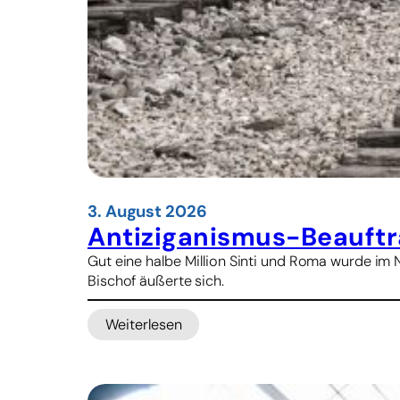
k
d
n
e
a
m
p
D
p
r
h
u
e
c
i
k
t
v
e
3. August 2026
r
Antiziganismus-Beauftr
s
Gut eine halbe Million Sinti und Roma wurde im
t
Bischof äußerte sich.
ä
r
Weiterlesen
k
:
e
A
n
n
N
t