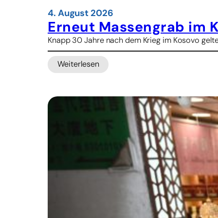
4. August 2026
Erneut Massengrab im 
Knapp 30 Jahre nach dem Krieg im Kosovo gelte
Weiterlesen
:
E
r
n
e
u
t
M
a
s
s
e
n
g