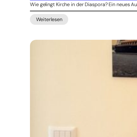
Wie gelingt Kirche in der Diaspora? Ein neues
Weiterlesen
:
B
o
n
i
f
a
t
i
u
s
w
e
r
k
s
t
a