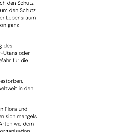
ich den Schutz
s um den Schutz
 Der Lebensraum
hon ganz
g des
ng-Utans oder
fahr für die
gestorben,
weltweit in den
en Flora und
en sich mangels
 Arten wie dem
organisation