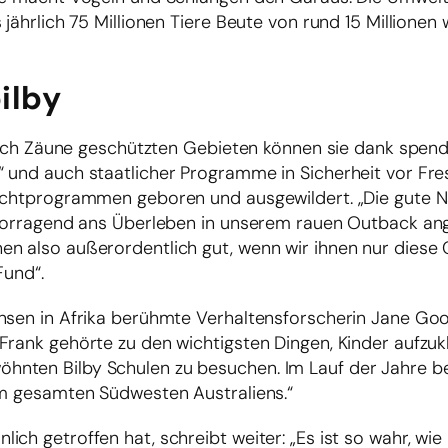
jährlich 75 Millionen Tiere Beute von rund 15 Millionen
ilby
 durch Zäune geschützten Gebieten können sie dank spend
 und auch staatlicher Programme in Sicherheit vor Fre
uchtprogrammen geboren und ausgewildert. „Die gute Na
rvorragend ans Überleben in unserem rauen Outback ang
en also außerordentlich gut, wenn wir ihnen nur diese
Fund“.
nsen in Afrika berühmte Verhaltensforscherin Jane Goo
Frank gehörte zu den wichtigsten Dingen, Kinder aufzukl
hnten Bilby Schulen zu besuchen. Im Lauf der Jahre b
im gesamten Südwesten Australiens.“
ch getroffen hat, schreibt weiter: „Es ist so wahr, wie 