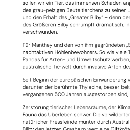
sollen wir ein Tier, das immensen Schaden ang
des grau-pelzigen Beuteltierchens zu seine
und den Erhalt des „Greater Bilby“ – denn der
des Größeren Bilby schrumpft dramatisch. In
verschwunden.
Für Manthey und den von ihm gegründeten „Sa
nachtaktiven Höhlenbewohners. So wie viele 
Pandas für Arten- und Umweltschutz werben, 
australische Tierwelt durch invasive Arten de
Seit Beginn der europäischen Einwanderung 
darunter der berühmte Thylacine, besser bekann
vergangenen 500 Jahren ausgestorben sind, 
Zerstörung tierischer Lebensräume, der Klim
Fauna das Überleben schwer. Die verwilderte
natürlicher Fressfeinde munter durch Austral
Bilby den letzten Grashalm weg; eine Giftkr