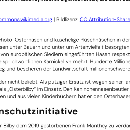
commons.wikimedia.org
| Bildlizenz:
CC Attribution-Share 
choko-Osterhasen und kuschelige Plüschhäschen in de
Hasen unter Bauern und unter um Artenvielfalt besorgte
 von europäischen Siedlern eingeführten Hasen respekt
e sprichwörtlichen Karnickel vermehrt. Hunderte Millio
weg und bescheren der Landwirtschaft millionenschwere 
r nicht beliebt. Als putziger Ersatz ist wegen seiner l
als „Osterbilby“ im Einsatz. Den Kaninchennasenbeutler 
n und aus vielen Kinderbüchern hat er den Osterhasen
nschutzinitiative
der Bilby dem 2019 gestorbenen Frank Manthey zu verd