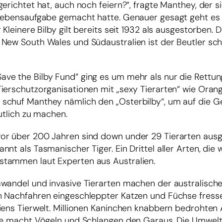
erichtet hat, auch noch feiern?“, fragte Manthey, der s
r Lebensaufgabe gemacht hatte. Genauer gesagt geht e
 Kleinere Bilby gilt bereits seit 1932 als ausgestorben.
 New South Wales und Südaustralien ist der Beutler sc
ve the Bilby Fund“ ging es um mehr als nur die Rettun
Tierschutzorganisationen mit „sexy Tierarten“ wie Ora
schuf Manthey nämlich den „Osterbilby“, um auf die Ge
utlich zu machen.
vor über 200 Jahren sind down under 29 Tierarten aus
t als Tasmanischer Tiger. Ein Drittel aller Arten, die 
stammen laut Experten aus Australien.
awandel und invasive Tierarten machen der australisch
n Nachfahren eingeschleppter Katzen und Füchse fress
iens Tierwelt. Millionen Kaninchen knabbern bedrohten
öte macht Vögeln und Schlangen den Garaus. Die Umwelt