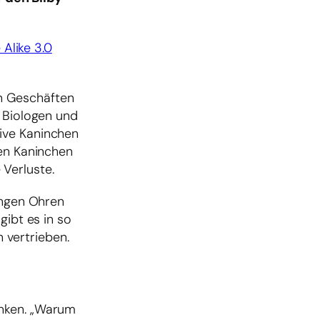
Alike 3.0
n Geschäften
n Biologen und
ive Kaninchen
nen Kaninchen
Verluste.
angen Ohren
gibt es in so
 vertrieben.
anken. „Warum