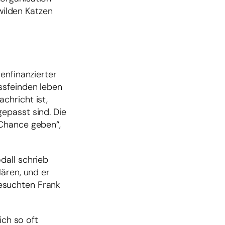
 wilden Katzen
enfinanzierter
ssfeinden leben
chricht ist,
epasst sind. Die
 Chance geben“,
dall schrieb
ären, und er
esuchten Frank
ich so oft