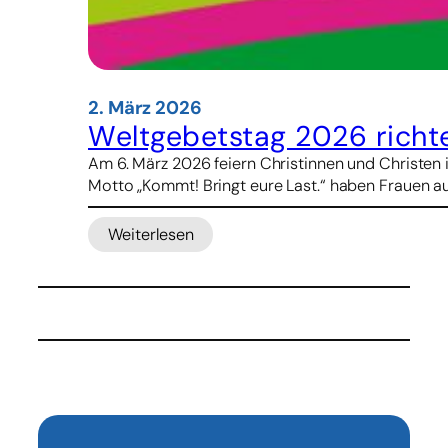
2. März 2026
Weltgebetstag 2026 richte
Am 6. März 2026 feiern Christinnen und Christen 
Motto „Kommt! Bringt eure Last.“ haben Frauen au
Weiterlesen
:
Weltgebetstag
2026
richtet
den
Blick
auf
Nigeria