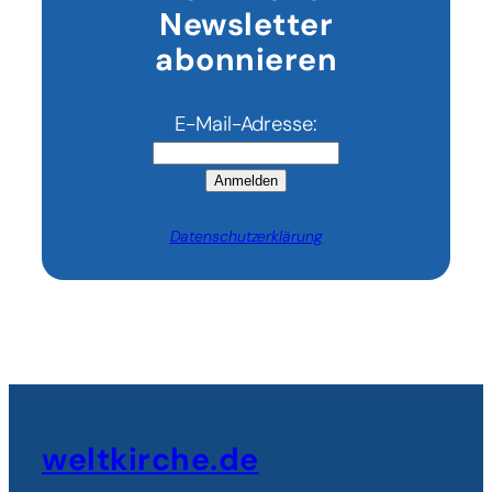
Newsletter
erinnert
sich
abonnieren
E-Mail-Adresse:
Anmelden
Datenschutzerklärung
weltkirche.de