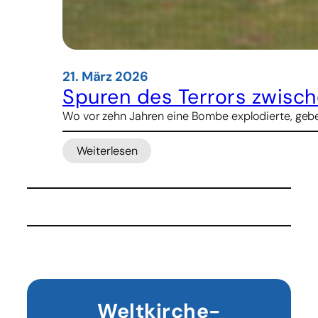
21. März 2026
Spuren des Terrors zwische
Wo vor zehn Jahren eine Bombe explodierte, geben
Weiterlesen
:
Spuren
des
Terrors
zwischen
Alltag
im
Terminal
–
Brüssels
Weltkirche-
Flughafenpfarrer