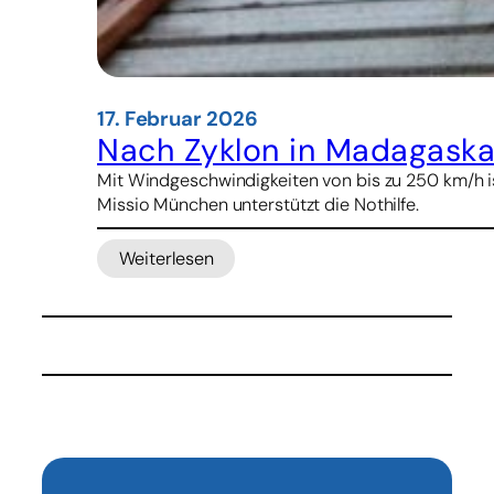
17. Februar 2026
Nach Zyklon in Madagaskar:
Mit Windgeschwindigkeiten von bis zu 250 km/h i
Missio München unterstützt die Nothilfe.
Weiterlesen
:
Nach
Zyklon
in
Madagaskar:
Missio-
Werke
stellen
Soforthilfe
bereit