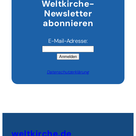
Weltkirche-
Mallorca
Newsletter
Fronleichnam
feiert
abonnieren
E-Mail-Adresse:
Anmelden
Datenschutzerklärung
weltkirche.de