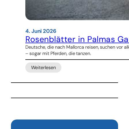
4. Juni 2026
Rosenblätter in Palmas Ga
Deutsche, die nach Mallorca reisen, suchen vor al
– sogar mit Pferden, die tanzen.
Weiterlesen
:
Rosenblätter
in
Palmas
Gassen
und
Prozession
mit
Meerblick:
Wie