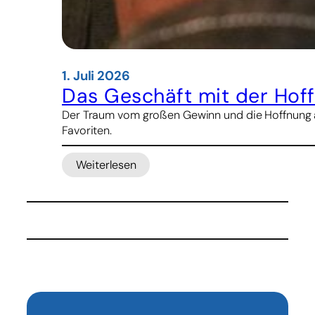
1. Juli 2026
Das Geschäft mit der Hoff
Der Traum vom großen Gewinn und die Hoffnung au
Favoriten.
Weiterlesen
:
Das
Geschäft
mit
der
Hoffnung:
Im
Senegal
blüht
das