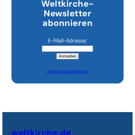
Weltkirche-
Glücksspiel
Newsletter
abonnieren
E-Mail-Adresse:
Anmelden
Datenschutzerklärung
weltkirche.de