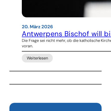
20. März 2026
Antwerpens Bischof will b
Die Frage sei nicht mehr, ob die katholische Kir
voran.
Weiterlesen
:
Antwerpens
Bischof
will
bis
2028
Verheiratete
zu
Priestern
weihen