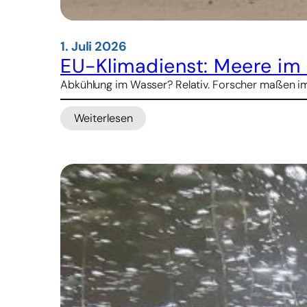
1. Juli 2026
EU-Klimadienst: Meere im J
Abkühlung im Wasser? Relativ. Forscher maßen im
Weiterlesen
:
EU-
Klimadienst: Meere
im
Juni
so
aufgeheizt
wie
nie
zuvor