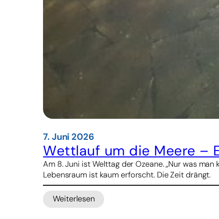
7. Juni 2026
Wettlauf um die Meere – 
Am 8. Juni ist Welttag der Ozeane. „Nur was man
Lebensraum ist kaum erforscht. Die Zeit drängt.
Weiterlesen
:
Wettlauf