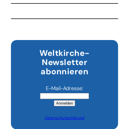
um
die
Meere
–
Erforschen,
ausbeuten
oder
schützen?
Weltkirche-
Newsletter
abonnieren
E-Mail-Adresse:
Anmelden
Datenschutzerklärung