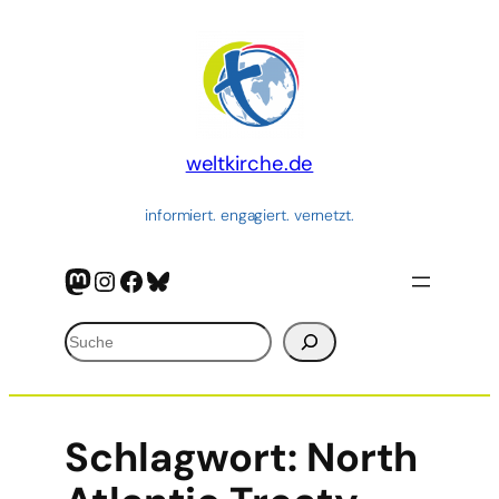
weltkirche.de
informiert. engagiert. vernetzt.
Mastodon
Instagram
Facebook
Bluesky
Suchen
Schlagwort:
North