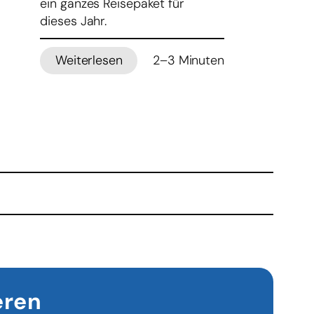
ein ganzes Reisepaket für
dieses Jahr.
Weiterlesen
2–3 Minuten
:
Papst
Leo
XIV.
bereist
2026
mehrere
afrikanische
und
europäische
Länder
eren