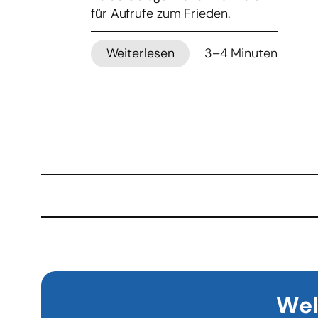
für Aufrufe zum Frieden.
Weiterlesen
3–4 Minuten
:
Papst
nutzt
Monaco-
Reise
und
Palmsonntag
für
Appelle
gegen
Krieg
Wel