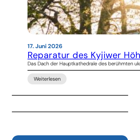
17. Juni 2026
Reparatur des Kyjiwer Höh
Das Dach der Hauptkathedrale des berühmten ukrai
Weiterlesen
:
Reparatur
des
Kyjiwer
Höhlenklosters
dauert
mindestens
zwei
Jahre