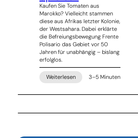
Kaufen Sie Tomaten aus
Marokko? Vielleicht stammen
diese aus Afrikas letzter Kolonie,
der Westsahara. Dabei erklärte
die Befreiungsbewegung Frente
Polisario das Gebiet vor 50
Jahren für unabhängig – bislang
erfolglos.
Weiterlesen
3–5 Minuten
:
Afrikas
letzte
Kolonie
–
Die
Westsahara
bleibt