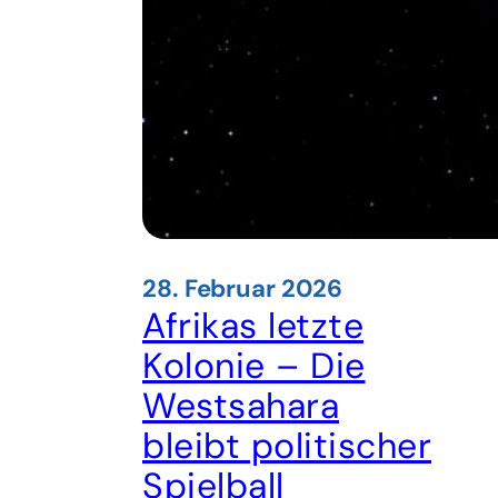
28. Februar 2026
Afrikas letzte
Kolonie – Die
Westsahara
bleibt politischer
Spielball