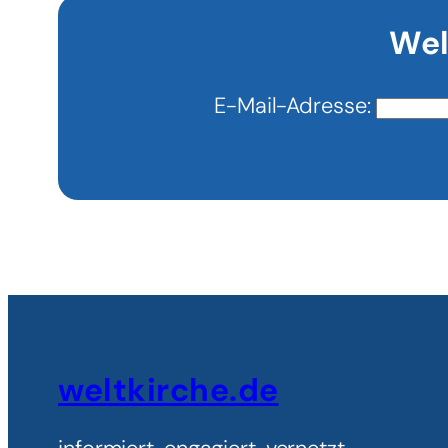
politischer
Wel
Spielball
E-Mail-Adresse:
weltkirche.de