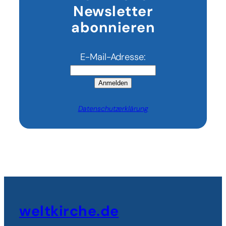
Newsletter
in
Europa
abonnieren
E-Mail-Adresse:
Anmelden
Datenschutzerklärung
weltkirche.de