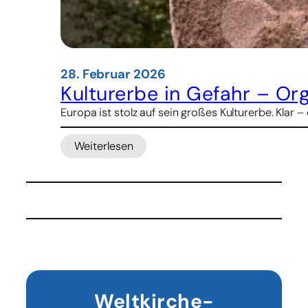
28. Februar 2026
Kulturerbe in Gefahr – Org
Europa ist stolz auf sein großes Kulturerbe. Klar
Weiterlesen
:
Kulturerbe
in
Gefahr
–
Organisation
lanciert
Hilferuf
für
bedrohte
Weltkirche-
Denkmäler