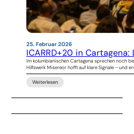
25. Februar 2026
ICARRD+20 in Cartagena: 
Im kolumbianischen Cartagena sprechen noch bis 
Hilfswerk Misereor hofft auf klare Signale – und
Weiterlesen
:
ICARRD+20
in
Cartagena:
Landrechte
wieder
auf
der