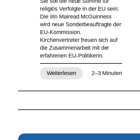
Sie soll die neue Stimme für
religiös Verfolgte in der EU sein:
Die Irin Mairead McGuinness
wird neue Sonderbeauftragte der
EU-Kommission.
Kirchenvertreter freuen sich auf
die Zusammenarbeit mit der
erfahrenen EU-Politikerin.
Weiterlesen
2–3 Minuten
:
Kirchen
begrüßen
McGuinness
als
neue
Religionsfreiheits-
Beauftragte