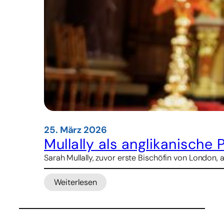
25. März 2026
Mullally als anglikanische
Sarah Mullally, zuvor erste Bischöfin von London, 
Weiterlesen
:
Mullally
als
anglikanische