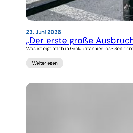
23. Juni 2026
„Der erste große Ausbruc
Was ist eigentlich in Großbritannien los? Seit de
Weiterlesen
:
„Der
erste
große
Ausbruch
des
Rechtspopulismus
in
Europa“
–
Zehn