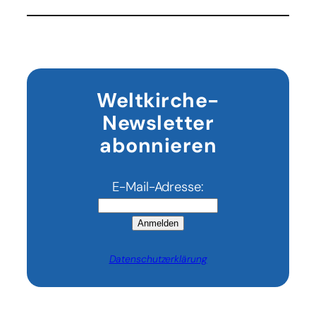
Primas
von
England
eingeführt
Weltkirche-
Newsletter
abonnieren
E-Mail-Adresse:
Anmelden
Datenschutzerklärung