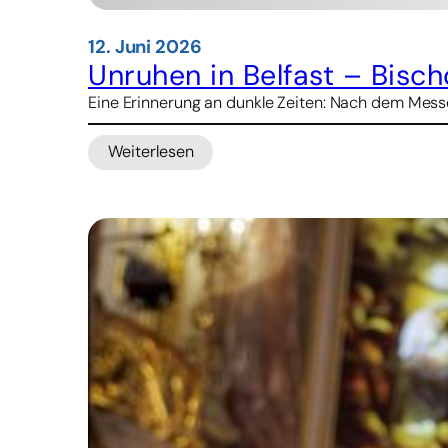
12. Juni 2026
Unruhen in Belfast – Bischo
Eine Erinnerung an dunkle Zeiten: Nach dem Messer
Weiterlesen
:
Unruhen
in
Belfast
–
Bischof:
Religionskonflikt
ist
Mitursache