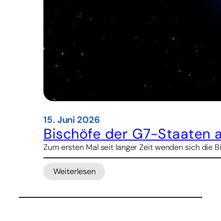
15. Juni 2026
Bischöfe der G7-Staaten ap
Zum ersten Mal seit langer Zeit wenden sich die 
Weiterlesen
:
Bischöfe
der
G7-
Staaten