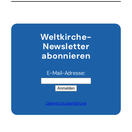
appellieren
an
die
Gipfelteilnehmer
in
Weltkirche-
Évian
Newsletter
abonnieren
E-Mail-Adresse:
Anmelden
Datenschutzerklärung