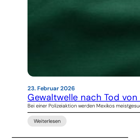
23. Februar 2026
Gewaltwelle nach Tod von
Bei einer Polizeiaktion werden Mexikos meistges
Weiterlesen
:
Gewaltwelle
nach