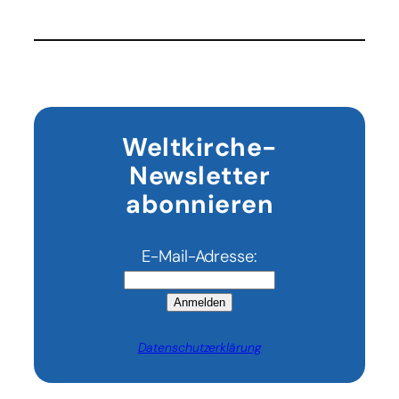
Tod
von
Drogenboss
„El
Mencho“
erschüttert
Mexiko
Weltkirche-
Newsletter
abonnieren
E-Mail-Adresse:
Anmelden
Datenschutzerklärung