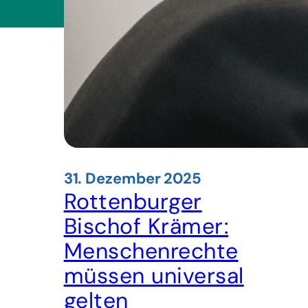
31. Dezember 2025
Rottenburger
Bischof Krämer:
Menschenrechte
müssen universal
gelten