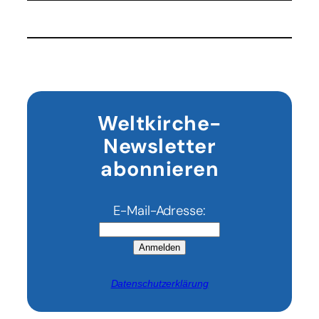
empfangen
Musliminnen
und
Muslime
–
Frieden
im
Fokus
Weltkirche-
Newsletter
abonnieren
E-Mail-Adresse:
Anmelden
Datenschutzerklärung