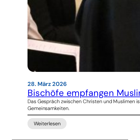
28. März 2026
Bischöfe empfangen Musli
Das Gespräch zwischen Christen und Muslimen ist 
Gemeinsamkeiten.
Weiterlesen
:
Bischöfe