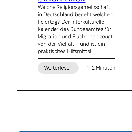
Welche Religionsgemeinschaft
in Deutschland begeht welchen
Feiertag? Der interkulturelle
Kalender des Bundesamtes für
Migration und Flüchtlinge zeugt
von der Vielfalt – und ist ein
praktisches Hilfsmittel.
Weiterlesen
1–2 Minuten
:
Interkultureller
Kalender
2026:
Alle
religiösen
Feiertage
auf
einen