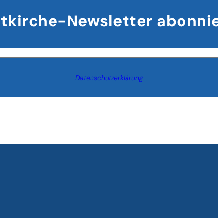
Platz
tkirche-Newsletter abonni
20
Datenschutzerklärung