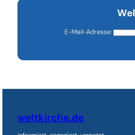
Blick
Wel
E-Mail-Adresse:
weltkirche.de