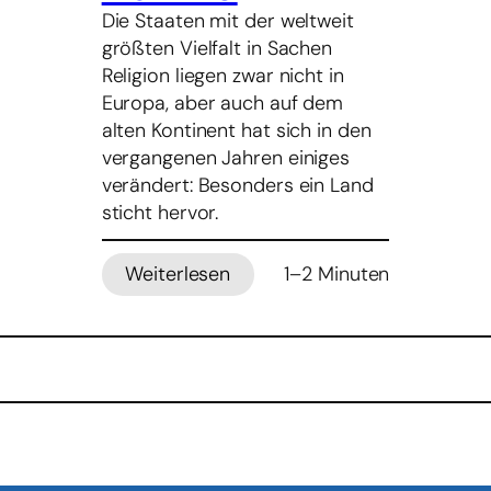
Die Staaten mit der weltweit
größten Vielfalt in Sachen
Religion liegen zwar nicht in
Europa, aber auch auf dem
alten Kontinent hat sich in den
vergangenen Jahren einiges
verändert: Besonders ein Land
sticht hervor.
Weiterlesen
1–2 Minuten
:
Singapur
religiös
vielfältigstes
Land
–
Deutschland
auf