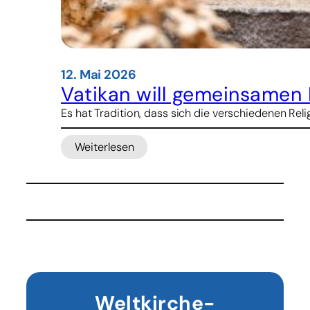
12. Mai 2026
Vatikan will gemeinsamen 
Es hat Tradition, dass sich die verschiedenen Rel
Weiterlesen
:
Vatikan
will
gemeinsamen
Friedenseinsatz
von
Christen
und
Buddhisten
Weltkirche-