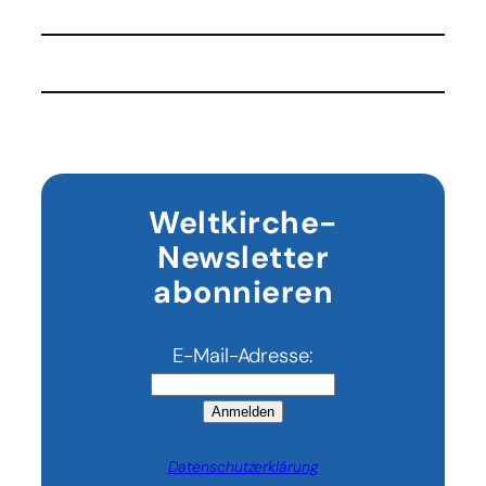
Bistum
Regensburg
gibt
50.000
Euro
für
Sturm-
Opfer
auf
Weltkirche-
Madagaskar
Newsletter
abonnieren
E-Mail-Adresse:
Anmelden
Datenschutzerklärung