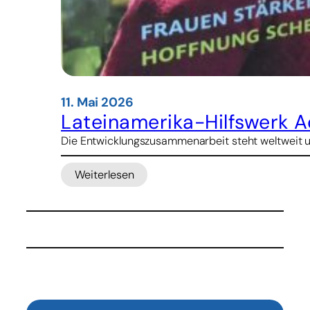
11. Mai 2026
Lateinamerika-Hilfswerk A
Die Entwicklungszusammenarbeit steht weltweit un
Weiterlesen
:
Lateinamerika-
Hilfswerk
Adveniat:
800
Projekte,
30
Millionen
Euro