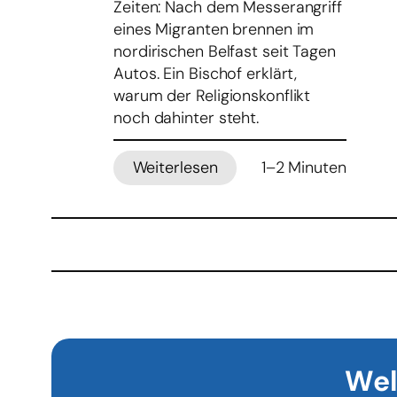
Zeiten: Nach dem Messerangriff
eines Migranten brennen im
nordirischen Belfast seit Tagen
Autos. Ein Bischof erklärt,
warum der Religionskonflikt
noch dahinter steht.
Weiterlesen
1–2 Minuten
:
Unruhen
in
Belfast
–
Bischof:
Religionskonflikt
ist
Mitursache
Wel