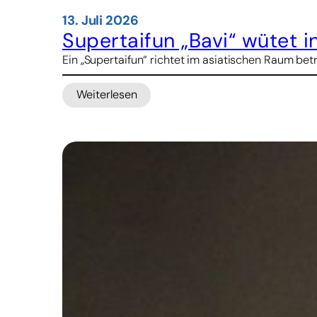
13. Juli 2026
Supertaifun „Bavi“ wütet i
Ein „Supertaifun“ richtet im asiatischen Raum be
Weiterlesen
:
Supertaifun
„Bavi“
wütet
in
Asien
–
Mehrere
Tote