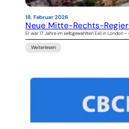
18. Februar 2026
Neue Mitte-Rechts-Regier
Er war 17 Jahre im selbgewählten Exil in London 
Weiterlesen
:
Neue
Mitte-
Rechts-
Regierung
von
Bangladesch
vereidigt