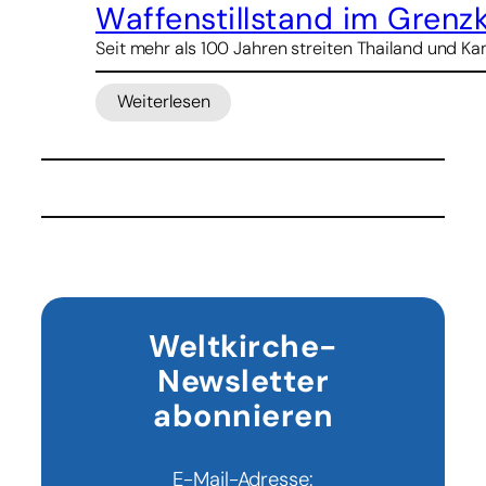
Indiens
Waffenstillstand im Grenz
Bischofskonferenz
Seit mehr als 100 Jahren streiten Thailand und Ka
ein
Dalit
vor
Weiterlesen
:
Waffenstillstand
im
Grenzkonflikt
Kambodscha
–
Thailand
hält
bislang
Weltkirche-
Newsletter
abonnieren
E-Mail-Adresse: