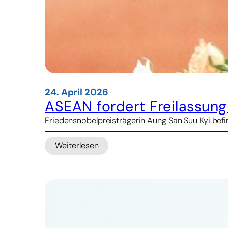
24. April 2026
ASEAN fordert Freilassun
Friedensnobelpreisträgerin Aung San Suu Kyi befin
Weiterlesen
:
ASEAN
fordert
Freilassung
von
Aung
San