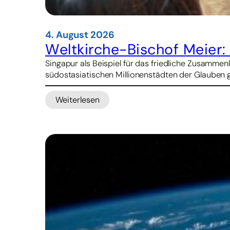
4. August 2026
Weltkirche-Bischof Meier
Singapur als Beispiel für das friedliche Zusamme
südostasiatischen Millionenstädten der Glauben g
Weiterlesen
:
Weltkirche-
Bischof
Meier:
Katholiken
in
Hongkong
und
Macau
unter
wachsendem
Druck