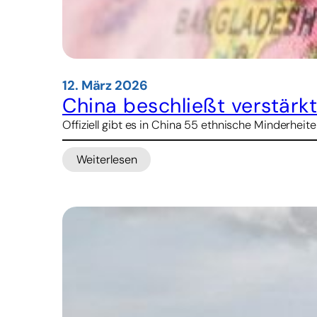
12. März 2026
China beschließt verstärk
Offiziell gibt es in China 55 ethnische Minderheit
Weiterlesen
:
China
beschließt
verstärkte
Gleichschaltung
von
Minderheiten