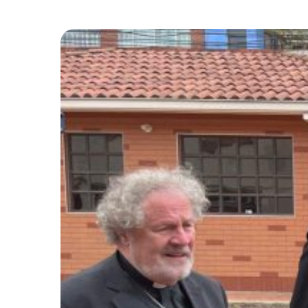
Adveniat-
Jahresaktion
|
Mut-
Macherin
–
Frauen
stärken.
Hoffnung
schenken.