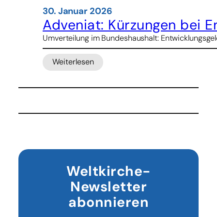
30. Januar 2026
Adveniat: Kürzungen bei En
Umverteilung im Bundeshaushalt: Entwicklungsgelde
Weiterlesen
:
Adveniat:
Kürzungen
bei
Entwicklungshilfe
ein
„fatales
Zeichen“
Weltkirche-
Newsletter
abonnieren