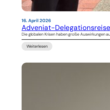
16. April 2026
Adveniat-Delegationsreise
Die globalen Krisen haben große Auswirkungen auf
Weiterlesen
:
Adveniat-
Delegationsreise
nach
Kolumbien:
Fokus
auf
Armut,
Friedensprozess
und
kirchliche
Hilfsprojekte