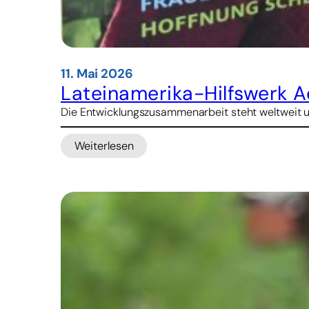
11. Mai 2026
Lateinamerika-Hilfswerk A
Die Entwicklungszusammenarbeit steht weltweit un
Weiterlesen
:
Lateinamerika-
Hilfswerk
Adveniat:
800
Projekte,
30
Millionen
Euro