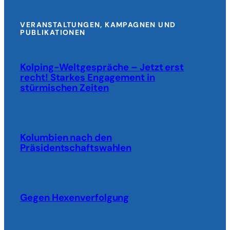
Wasserknappheit
verstärken
Not
VERANSTALTUNGEN, KAMPAGNEN UND
PUBLIKATIONEN
der
Betroffenen
Kolping-Weltgespräche – Jetzt erst
recht! Starkes Engagement in
stürmischen Zeiten
Kolumbien nach den
Präsidentschaftswahlen
Gegen Hexenverfolgung