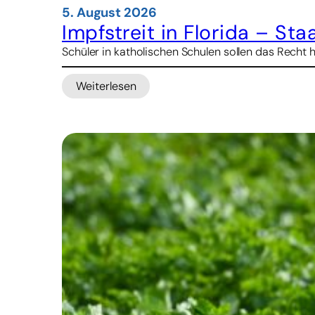
5. August 2026
Impfstreit in Florida – St
Schüler in katholischen Schulen sollen das Recht 
Weiterlesen
:
Impfstreit
in
Florida
–
Staatsanwalt
droht
Kirche
mit
Kürzungen
bei
Schulbeihilfen