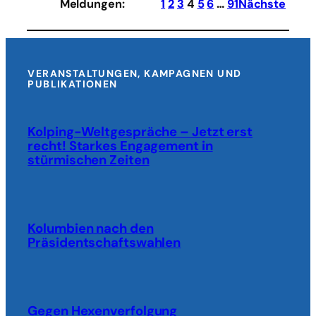
Meldungen
:
1
2
3
4
5
6
…
91
Nächste
auch
als
Broschüre
VERANSTALTUNGEN, KAMPAGNEN UND
PUBLIKATIONEN
Kolping-Weltgespräche – Jetzt erst
recht! Starkes Engagement in
stürmischen Zeiten
Kolumbien nach den
Präsidentschaftswahlen
Gegen Hexenverfolgung