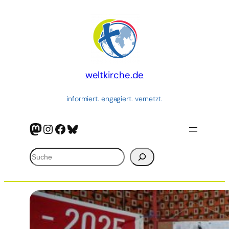
Zum
Inhalt
springen
weltkirche.de
informiert. engagiert. vernetzt.
Mastodon
Instagram
Facebook
Bluesky
Suchen