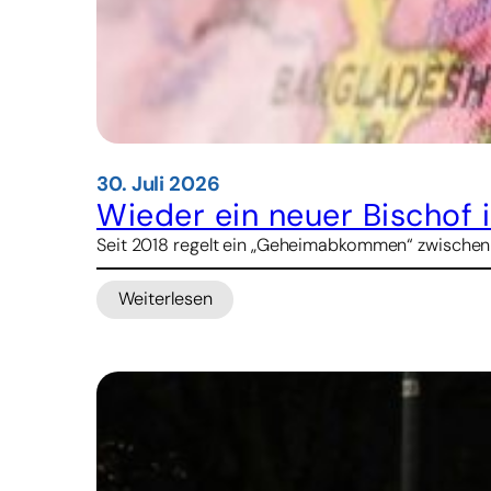
30. Juli 2026
Wieder ein neuer Bischof 
Seit 2018 regelt ein „Geheimabkommen“ zwischen Pe
Weiterlesen
:
Wieder
ein
neuer
Bischof
in
China
geweiht