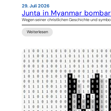
29. Juli 2026
Junta in Myanmar bombard
Wegen seiner christlichen Geschichte und symbol
Weiterlesen
:
Junta
in
Myanmar
bombardiert
Heimatdorf
von
Kardinal
Bo