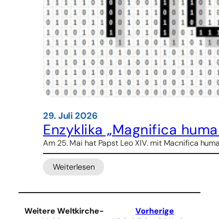
29. Juli 2026
Enzyklika „Magnifica human
Am 25. Mai hat Papst Leo XIV. mit Macnifica huma
Weiterlesen
:
Enzyklika
„Magnifica
humanitas“
Weitere Weltkirche-
Vorherige
jetzt