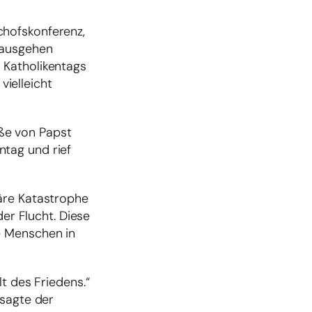
chofskonferenz,
nausgehen
 Katholikentags
vielleicht
ße von Papst
tag und rief
täre Katastrophe
der Flucht. Diese
e Menschen in
t des Friedens.“
 sagte der