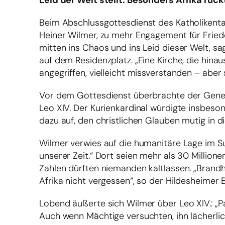
Leid der Welt stellt. Besonders Afrika rück
Beim Abschlussgottesdienst des Katholikenta
Heiner Wilmer, zu mehr Engagement für Fried
mitten ins Chaos und ins Leid dieser Welt, 
auf dem Residenzplatz. „Eine Kirche, die hinaus
angegriffen, vielleicht missverstanden – aber 
Vor dem Gottesdienst überbrachte der Gener
Leo XIV. Der Kurienkardinal würdigte insbes
dazu auf, den christlichen Glauben mutig in d
Wilmer verwies auf die humanitäre Lage im S
unserer Zeit.“ Dort seien mehr als 30 Millione
Zahlen dürften niemanden kaltlassen. „Brand
Afrika nicht vergessen“, so der Hildesheimer B
Lobend äußerte sich Wilmer über Leo XIV.: „Pa
Auch wenn Mächtige versuchten, ihn lächerlic