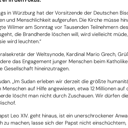
t er in den Fokus.
gs in Würzburg hat der Vorsitzende der Deutschen Bis
en und Menschlichkeit aufgerufen. Die Kirche müsse hi
sagte Wilmer am Sonntag vor Tausenden Teilnehmern des
geht, die Brandherde löschen will, wird vielleicht müde, 
sie wird leuchten.“
alsekretär der Weltsynode, Kardinal Mario Grech, Grü
ondere das Engagement junger Menschen beim Katholiken
ie Gesellschaft hineinzutragen.
udan. „Im Sudan erleben wir derzeit die größte humani
n Menschen auf Hilfe angewiesen, etwa 12 Millionen auf 
herde löscht man nicht durch Zuschauen. Wir dürfen di
ischof.
pst Leo XIV. geht hinaus, ist ein unerschrockener Anwal
h zu machen, lasse sich der Papst nicht einschüchtern,