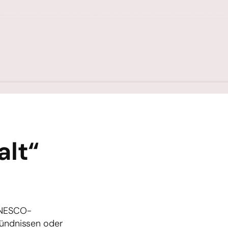
alt“
 UNESCO-
Bündnissen oder