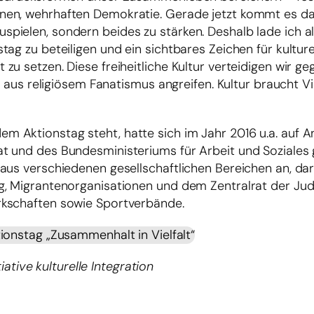
en, wehrhaften Demokratie. Gerade jetzt kommt es dara
pielen, sondern beides zu stärken. Deshalb lade ich al
g zu beteiligen und ein sichtbares Zeichen für kulturell
u setzen. Diese freiheitliche Kultur verteidigen wir geg
r aus religiösem Fanatismus angreifen. Kultur braucht Vi
er dem Aktionstag steht, hatte sich im Jahr 2016 u.a. auf
 und des Bundesministeriums für Arbeit und Soziales g
 aus verschiedenen gesellschaftlichen Bereichen an, da
g, Migrantenorganisationen und dem Zentralrat der Jud
rkschaften sowie Sportverbände.
onstag „Zusammenhalt in Vielfalt“
tiative kulturelle Integration