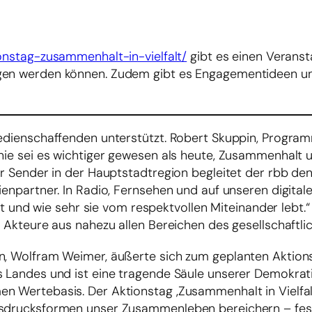
ionstag-zusammenhalt-in-vielfalt/
gibt es einen Veranst
agen werden können. Zudem gibt es Engagementideen u
Medienschaffenden unterstützt. Robert Skuppin, Progra
nie sei es wichtiger gewesen als heute, Zusammenhalt u
her Sender in der Hauptstadtregion begleitet der rbb d
ienpartner. In Radio, Fernsehen und auf unseren digital
ist und wie sehr sie vom respektvollen Miteinander lebt.“ D
d Akteure aus nahezu allen Bereichen des gesellschaftli
n, Wolfram Weimer, äußerte sich zum geplanten Aktionst
s Landes und ist eine tragende Säule unserer Demokratie
n Wertebasis. Der Aktionstag ‚Zusammenhalt in Vielfalt
Ausdrucksformen unser Zusammenleben bereichern – fe