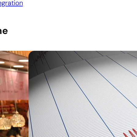
egration
he