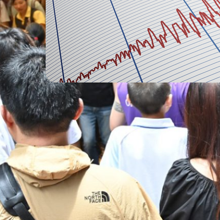
4. August 2026
Nach Erdbeben
in Japan: Hitze
und
Wasserknapphei
t verstärken Not
der Betroffenen