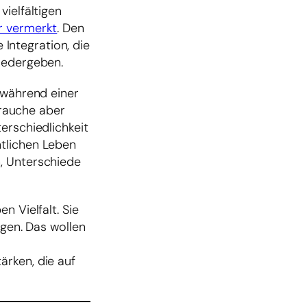
ielfältigen
r vermerkt
. Den
e Integration, die
wiedergeben.
 während einer
brauche aber
erschiedlichkeit
ntlichen Leben
, Unterschiede
n Vielfalt. Sie
ngen. Das wollen
ärken, die auf