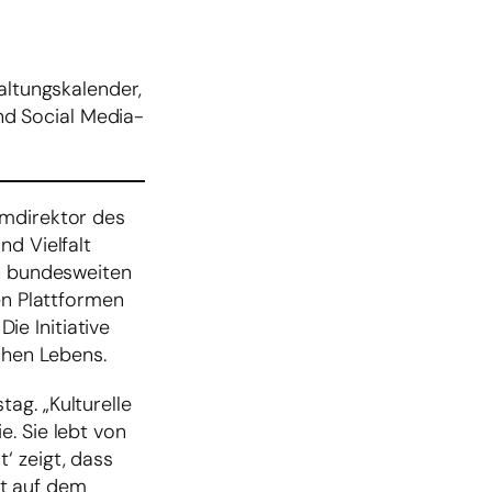
altungskalender,
nd Social Media-
mmdirektor des
nd Vielfalt
en bundesweiten
en Plattformen
ie Initiative
chen Lebens.
ag. „Kulturelle
. Sie lebt von
‘ zeigt, dass
st auf dem