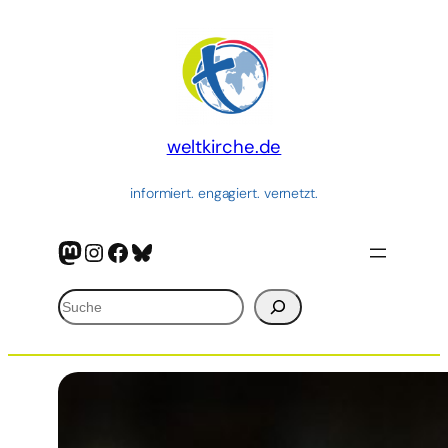
Zum
Inhalt
springen
weltkirche.de
informiert. engagiert. vernetzt.
Mastodon
Instagram
Facebook
Bluesky
Suchen