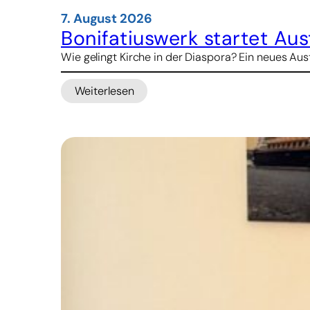
7. August 2026
Bonifatiuswerk startet A
Wie gelingt Kirche in der Diaspora? Ein neues 
Weiterlesen
:
Bonifatiuswerk
startet
Austauschprogramm
für
pastorales
Lernen
über
Ländergrenzen
hinweg