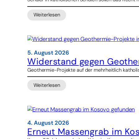
Weiterlesen
:
Impfstreit
in
Florida
–
Staatsanwalt
5. August 2026
droht
Widerstand gegen Geother
Kirche
Geothermie-Projekte auf der mehrheitlich katholis
mit
Kürzungen
Weiterlesen
bei
:
Schulbeihilfen
Widerstand
gegen
Geothermie-
Projekte
in
4. August 2026
Indonesien
Erneut Massengrab im Ko