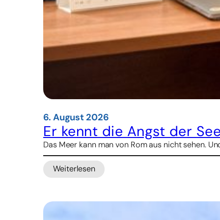
6. August 2026
Er kennt die Angst der See
Das Meer kann man von Rom aus nicht sehen. Und d
Weiterlesen
:
Er
kennt
die
Angst