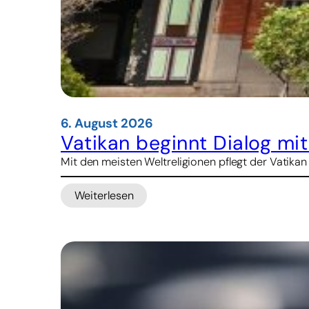
6. August 2026
Vatikan beginnt Dialog mi
Mit den meisten Weltreligionen pflegt der Vatikan
Weiterlesen
:
Vatikan
beginnt
Dialog
mit
Konfuzianern