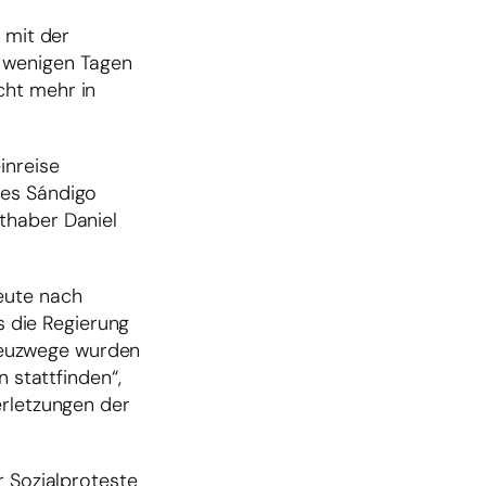
 mit der
r wenigen Tagen
cht mehr in
inreise
tes Sándigo
thaber Daniel
eute nach
 die Regierung
reuzwege wurden
 stattfinden“,
erletzungen der
r Sozialproteste