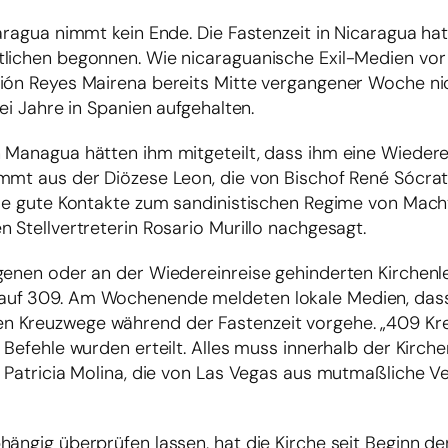
aragua nimmt kein Ende. Die Fastenzeit in Nicaragua hat
tlichen begonnen. Wie nicaraguanische Exil-Medien vo
ción Reyes Mairena bereits Mitte vergangener Woche ni
ei Jahre in Spanien aufgehalten.
 Managua hätten ihm mitgeteilt, dass ihm eine Wiedere
ammt aus der Diözese Leon, die von Bischof René Sócra
eise gute Kontakte zum sandinistischen Regime von Mach
 Stellvertreterin Rosario Murillo nachgesagt.
ngenen oder an der Wiedereinreise gehinderten Kirchenl
auf 309. Am Wochenende meldeten lokale Medien, dass
en Kreuzwege während der Fastenzeit vorgehe. „409 K
Befehle wurden erteilt. Alles muss innerhalb der Kirchen
a Patricia Molina, die von Las Vegas aus mutmaßliche V
ängig überprüfen lassen, hat die Kirche seit Beginn de