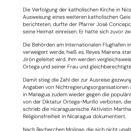
Die Verfolgung der katholischen Kirche in Nic
Ausweisung eines weiteren katholischen Geis
berichteten, durfte der Pfarrer José Concep
seine Heimat einreisen. Er hatte sich zuvor zw
Die Behörden am Internationalen Flughafen in
verweigert werde, hieß es. Reyes Mairena st
Jirón geleitet wird. Ihm werden vergleichsw
Ortega und seiner Frau und gleichberechtigten
Damit stieg die Zahl der zur Ausreise gezwu
Angaben von Nichtregierungsorganisationen 
in Managua zudem wieder gegen die populär
von der Diktatur Ortega-Murillo verboten, die 
schrieb die nicaraguanische Aktivistin Marth
Religionsfreiheit in Nicaragua dokumentiert.
Nach Recherchen Molinas, die sich nicht unabh