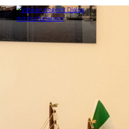
6. August 2026
Vatikan beginnt
Dialog mit
Konfuzianern
Mit den meisten Weltreligionen
pflegt der Vatikan seit
Jahrzehnten respektvolle
Dialoge. Mit dem in China
beheimateten Konfuzianismus
tut er sich jedoch schwer. Nun
soll es erstmals einen offiziellen
Dialog geben.