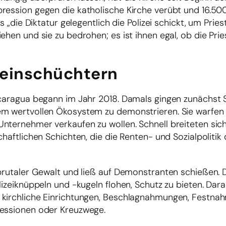
pression gegen die katholische Kirche verübt und 16.50
s „die Diktatur gelegentlich die Polizei schickt, um Pries
ehen und sie zu bedrohen; es ist ihnen egal, ob die Pri
t einschüchtern
Nicaragua begann im Jahr 2018. Damals gingen zunächst 
em wertvollen Ökosystem zu demonstrieren. Sie warfen
nternehmer verkaufen zu wollen. Schnell breiteten sich
haftlichen Schichten, die die Renten- und Sozialpolitik
 brutaler Gewalt und ließ auf Demonstranten schießen. 
lizeiknüppeln und -kugeln flohen, Schutz zu bieten. Dar
 kirchliche Einrichtungen, Beschlagnahmungen, Festna
zessionen oder Kreuzwege.