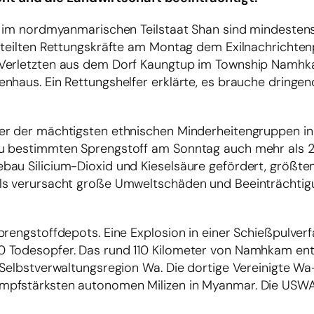
r im nordmyanmarischen Teilstaat Shan sind mindestens 
 teilten Rettungskräfte am Montag dem Exilnachrichten
 Verletzten aus dem Dorf Kaungtup im Township Namh
nhaus. Ein Rettungshelfer erklärte, es brauche dringen
ner der mächtigsten ethnischen Minderheitengruppen i
au bestimmten Sprengstoff am Sonntag auch mehr als 
bau Silicium-Dioxid und Kieselsäure gefördert, größten
als verursacht große Umweltschäden und Beeinträchtig
rengstoffdepots. Eine Explosion in einer Schießpulverfa
0 Todesopfer. Das rund 110 Kilometer von Namhkam ent
r Selbstverwaltungsregion Wa. Die dortige Vereinigte 
mpfstärksten autonomen Milizen in Myanmar. Die USWA