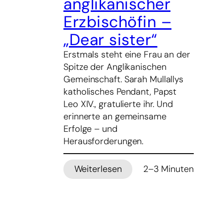
anglikanischer
Erzbischöfin –
„Dear sister“
Erstmals steht eine Frau an der
Spitze der Anglikanischen
Gemeinschaft. Sarah Mullallys
katholisches Pendant, Papst
Leo XIV., gratulierte ihr. Und
erinnerte an gemeinsame
Erfolge – und
Herausforderungen.
Weiterlesen
2–3 Minuten
:
Papst
gratuliert
anglikanischer