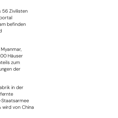
56 Zivilisten
portal
kam befinden
d
n Myanmar,
200 Häuser
teils zum
ungen der
brik in der
fernte
Wa-Staatsarmee
 wird von China