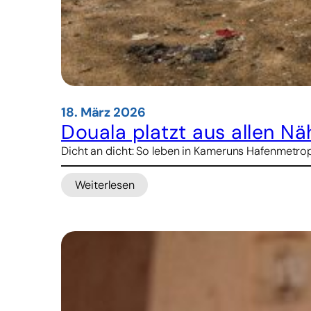
18. März 2026
Douala platzt aus allen N
Dicht an dicht: So leben in Kameruns Hafenmetr
Weiterlesen
:
Douala
platzt
aus
allen
Nähten:
Wie
Einwohner