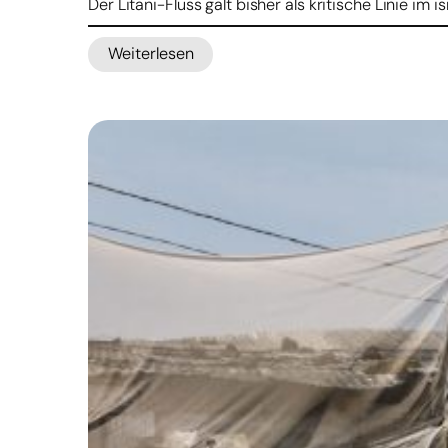
Der Litani-Fluss galt bisher als kritische Linie im i
Weiterlesen
:
Israel
will
Brücken
im
Südlibanon
angreifen
–
Evakuierung
ausgeweitet