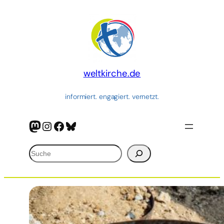
Zum
Inhalt
springen
weltkirche.de
informiert. engagiert. vernetzt.
Mastodon
Instagram
Facebook
Bluesky
Suchen