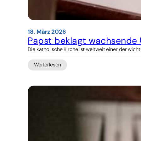
18. März 2026
Papst beklagt wachsende 
Die katholische Kirche ist weltweit einer der wic
Weiterlesen
:
Papst
beklagt
wachsende
Ungerechtigkeit
im
Gesundheitsbereich