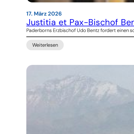
17. März 2026
Justitia et Pax-Bischof Be
Paderborns Erzbischof Udo Bentz fordert einen so
Weiterlesen
:
Justitia
et
Pax-
Bischof
Bentz:
„Militäreinsatz
hochgradig
unverantwortlich“