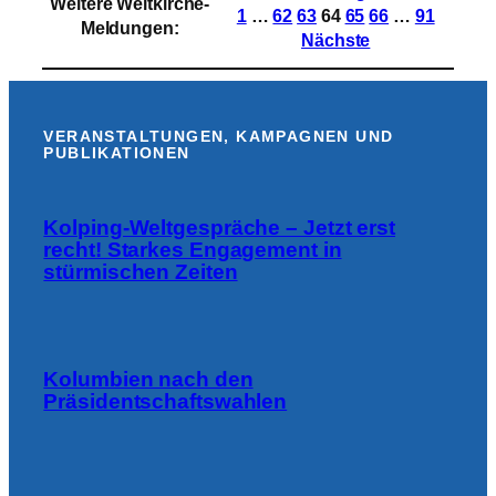
Weitere Weltkirche-
und
1
…
62
63
64
65
66
…
91
Meldungen
:
Kambodscha:
Nächste
Schäden
an
Weltkulturerbe
VERANSTALTUNGEN, KAMPAGNEN UND
PUBLIKATIONEN
Kolping-Weltgespräche – Jetzt erst
recht! Starkes Engagement in
stürmischen Zeiten
Kolumbien nach den
Präsidentschaftswahlen