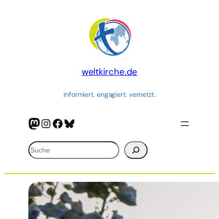
Zum
Inhalt
springen
weltkirche.de
informiert. engagiert. vernetzt.
Mastodon
Instagram
Facebook
Bluesky
Suchen