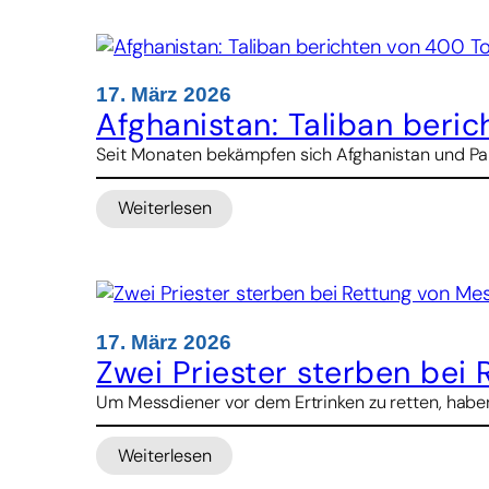
et
Pax-
Bischof
Bentz:
17. März 2026
„Militäreinsatz
Afghanistan: Taliban beric
hochgradig
Seit Monaten bekämpfen sich Afghanistan und Paki
unverantwortlich“
Weiterlesen
:
Afghanistan:
Taliban
berichten
von
400
17. März 2026
Toten
Zwei Priester sterben bei
durch
Um Messdiener vor dem Ertrinken zu retten, haben
Luftangriff
auf
Weiterlesen
Klinik
: