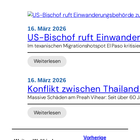
Zwei
Priester
sterben
bei
Rettung
16. März 2026
von
US-Bischof ruft Einwande
Messdienern
Im texanischen Migrationshotspot El Paso kritis
in
Ecuador
Weiterlesen
:
US-
Bischof
16. März 2026
ruft
Konflikt zwischen Thaila
Einwanderungsbehörde
Massive Schäden am Preah Vihear: Seit über 60 J
zu
zivilem
Ungehorsam
Weiterlesen
:
auf
Konflikt
zwischen
Thailand
Vorherige