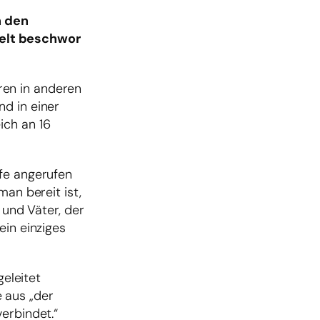
n den
Welt beschwor
ren in anderen
d in einer
ich an 16
lfe angerufen
man bereit ist,
 und Väter, der
ein einziges
geleitet
 aus „der
erbindet.“