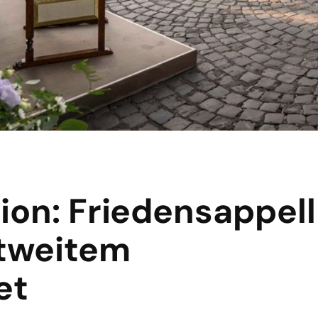
sion: Friedensappel
ltweitem
et