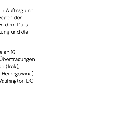
in Auftrag und
wegen der
en dem Durst
tung und die
e an 16
o-Übertragungen
 (Irak),
n-Herzegowina),
d Washington DC