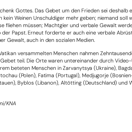
eschenk Gottes. Das Gebet um den Frieden sei deshalb e
ten kein Weinen Unschuldiger mehr geben; niemand soll 
 fliehen müssen; Machtgier und verbale Gewalt werd
 der Papst. Erneut forderte er auch eine verbale Abrüs
her Gewalt, auch in den sozialen Medien.
m Vatikan versammelten Menschen nahmen Zehntausend
m Gebet teil. Die Orte waren untereinander durch Vide
em beteten Menschen in Zarvanytsya (Ukraine), Bagdad
nstochau (Polen), Fatima (Portugal), Medjugorje (Bosnie
(Litauen), Byblos (Libanon), Altötting (Deutschland) un
ani/KNA