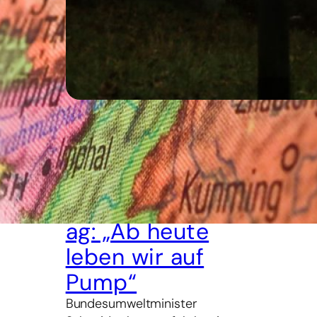
30. Juli 2026
Umweltminister
zum
Erdüberlastungst
ag: „Ab heute
leben wir auf
Pump“
Bundesumweltminister