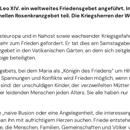
Leo XIV. ein weltweites Friedensgebet angeführt. I
nellen Rosenkranzgebet teil. Die Kriegsherren der 
Osteuropa und in Nahost sowie wachsender Kriegsgefah
kehr zum Frieden gefordert. Er tat dies am Samstagaben
ebet in den Vatikanischen Gärten, an dem sich zeitgle
ge beteiligten.
ebets, bei dem Maria als „Königin des Friedens“ um Hi
er Spannungen und Konflikte wird Frieden möglich, wenn 
 sind: der unschuldigen Kinder, der verzweifelten Mütter
r leidenden Menschen jeden Alters. Sie alle haben nur 
 „naive Illusion oder eine Angelegenheit, die interessen
 ihn mit aufrichtigem Herzen suchen. Friede entstehe
ie, die Menschen, Familien, Gemeinschaften und Völker v