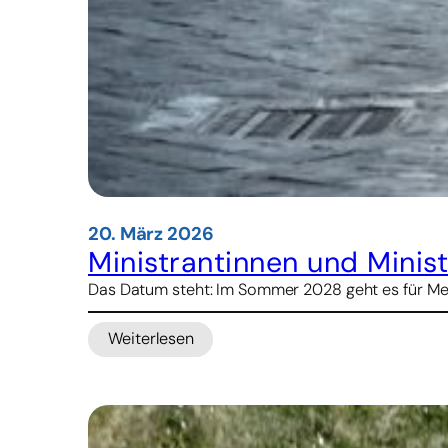
20. März 2026
Ministrantinnen und Minis
Das Datum steht: Im Sommer 2028 geht es für Mes
Weiterlesen
:
Ministrantinnen
und
Ministranten
pilgern