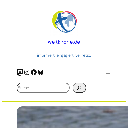
Zum
Inhalt
springen
weltkirche.de
informiert. engagiert. vernetzt.
Mastodon
Instagram
Facebook
Bluesky
Suchen