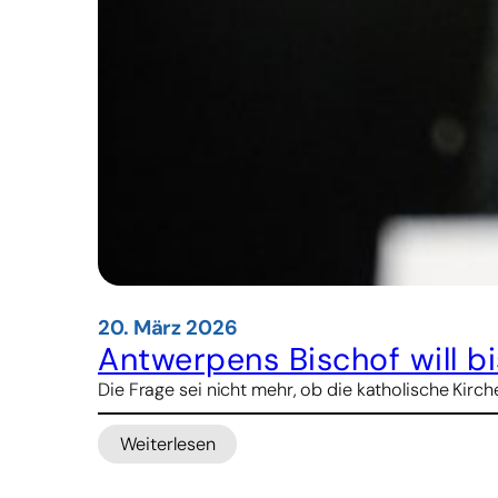
20. März 2026
Antwerpens Bischof will b
Die Frage sei nicht mehr, ob die katholische Kir
Weiterlesen
:
Antwerpens