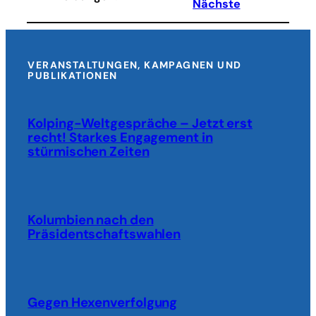
Südlibanon
Nächste
angreifen
–
Evakuierung
ausgeweitet
VERANSTALTUNGEN, KAMPAGNEN UND
PUBLIKATIONEN
Kolping-Weltgespräche – Jetzt erst
recht! Starkes Engagement in
stürmischen Zeiten
Kolumbien nach den
Präsidentschaftswahlen
Gegen Hexenverfolgung