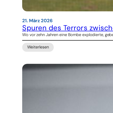
21. März 2026
Spuren des Terrors zwische
Wo vor zehn Jahren eine Bombe explodierte, geben
Weiterlesen
:
Spuren
des
Terrors
zwischen
Alltag
im
Terminal
–
Brüssels
Flughafenpfarrer
erinnert