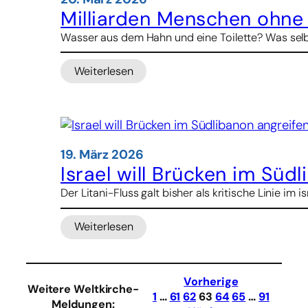
Milliarden Menschen ohne 
Wasser aus dem Hahn und eine Toilette? Was selbst
Weiterlesen
:
Milliarden
Menschen
ohne
Wasser
–
19. März 2026
Frauen
Israel will Brücken im Süd
tragen
Der Litani-Fluss galt bisher als kritische Linie im i
die
größte
Weiterlesen
Last
:
Israel
will
Brücken
Vorherige
Weitere Weltkirche-
im
1
…
61
62
63
64
65
…
91
Meldungen
: