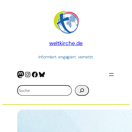
Zum
Inhalt
springen
weltkirche.de
informiert. engagiert. vernetzt.
Mastodon
Instagram
Facebook
Bluesky
Suchen