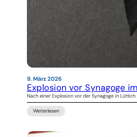
9. März 2026
Explosion vor Synagoge im
Nach einer Explosion vor der Synagoge in Lüttich 
Weiterlesen
:
Explosion
vor
Synagoge