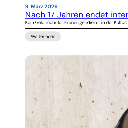
9. März 2026
Nach 17 Jahren endet inter
Kein Geld mehr für Freiwilligendienst in der Kultu
Weiterlesen
:
Nach
17
Jahren
endet
internationaler
Freiwilligendienst
kulturweit