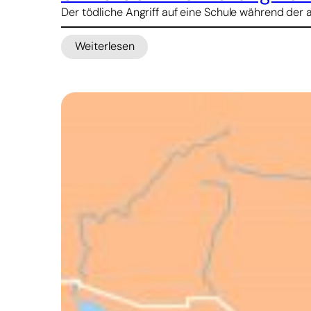
Der tödliche Angriff auf eine Schule während der a
Weiterlesen
:
UN
fordern
Aufklärung
von
Bombenangriff
auf
Mädchenschule
im
Iran