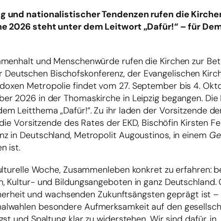
ng und nationalistischer Tendenzen rufen die Kirche
he 2026 steht unter dem Leitwort „Dafür!“ – für Dem
mmenhalt und Menschenwürde rufen die Kirchen zur Bete
 der Deutschen Bischofskonferenz, der Evangelischen Kirch
oxen Metropolie findet vom 27. September bis 4. Okto
r 2026 in der Thomaskirche in Leipzig begangen. Die I
em Leitthema „Dafür!“. Zu ihr laden der Vorsitzende d
 die Vorsitzende des Rates der EKD, Bischöfin Kirsten Fe
z in Deutschland, Metropolit Augoustinos, in einem
Ge
n ist.
ulturelle Woche, Zusammenleben konkret zu erfahren: b
, Kultur- und Bildungsangeboten in ganz Deutschland. 
sicherheit und wachsenden Zukunftsängsten geprägt ist –
alwahlen besondere Aufmerksamkeit auf den gesellsch
st und Spaltung klar zu widerstehen. Wir sind dafür, in