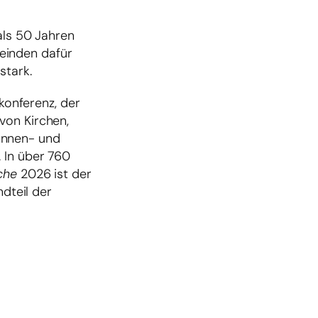
als 50 Jahren
einden dafür
stark.
skonferenz, der
von Kirchen,
innen- und
 In über 760
che
2026 ist der
ndteil der