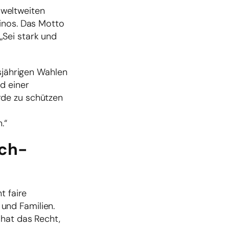
 weltweiten
tinos. Das Motto
„Sei stark und
esjährigen Wahlen
d einer
rde zu schützen
.“
sch-
t faire
und Familien.
 hat das Recht,