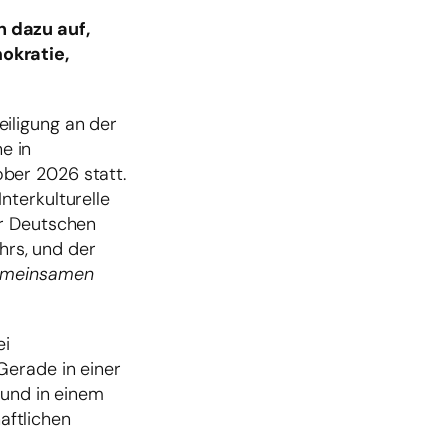
n dazu auf,
okratie,
iligung an der
e in
ber 2026 statt.
nterkulturelle
er Deutschen
hrs, und der
meinsamen
ei
Gerade in einer
 und in einem
aftlichen