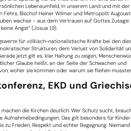
sönlichen Lebensumfeld, in unserem Land und mit der
en Fehrs, Bischof Heiner Wilmer und Metropolit Augous
auben wachse – aus dem Vertrauen auf Gottes Zusage: 
keine Angst“ (
Josua
1,9).
swerte für völkisch-nationalistische Kräfte bei den di
okratischer Strukturen, dem Verlust von Solidarität un
de jetzt gilt es, klar Haltung zu zeigen, Menschenwü
tlicher Glaube heißt, an der Seite der Schwachen und
on, woher sie kommen oder warum sie fliehen mussten
skonferenz, EKD und Griechi
e
k machen die Kirchen deutlich: Wer Schutz sucht, brauch
 Aufnahmebedingungen. Das gilt besonders für Kinder 
tnis zu Frieden, Respekt und echter Begegnung. Niemand