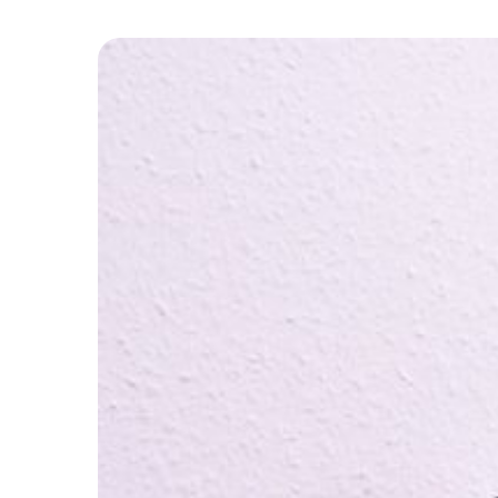
Bischof
Meier
in
Singapur
eingetroffen