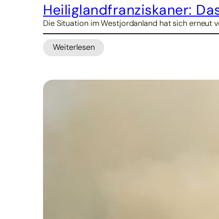
Heiliglandfranziskaner: D
Die Situation im Westjordanland hat sich erneut 
Weiterlesen
:
Heiliglandfranziskaner:
Das
Westjordanland
schreit
vor
Schmerz