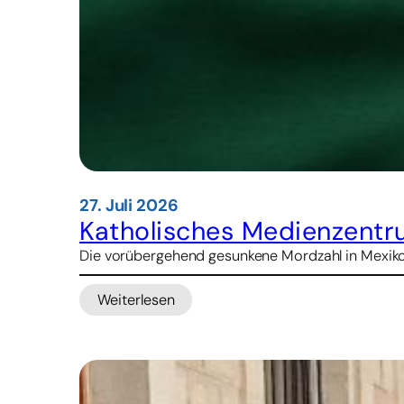
27. Juli 2026
Katholisches Medienzentr
Die vorübergehend gesunkene Mordzahl in Mexiko 
Weiterlesen
:
Katholisches
Medienzentrum
sieht
neue