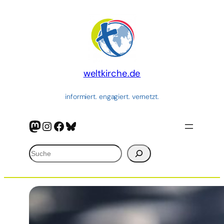
Zum
Inhalt
springen
weltkirche.de
informiert. engagiert. vernetzt.
Mastodon
Instagram
Facebook
Bluesky
Suchen