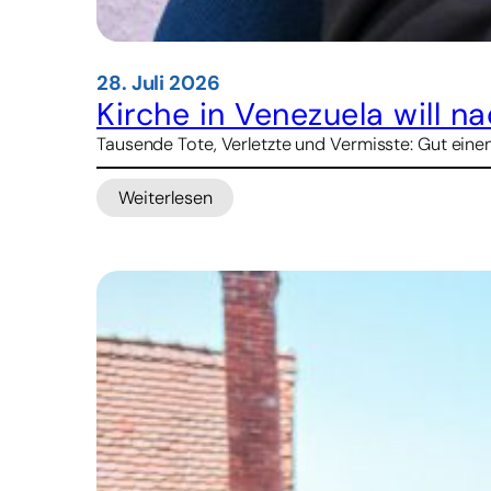
28. Juli 2026
Kirche in Venezuela will 
Tausende Tote, Verletzte und Vermisste: Gut einen
Weiterlesen
:
Kirche
in
Venezuela
will
nach
Erdbeben
Wiederaufbau
unterstützen