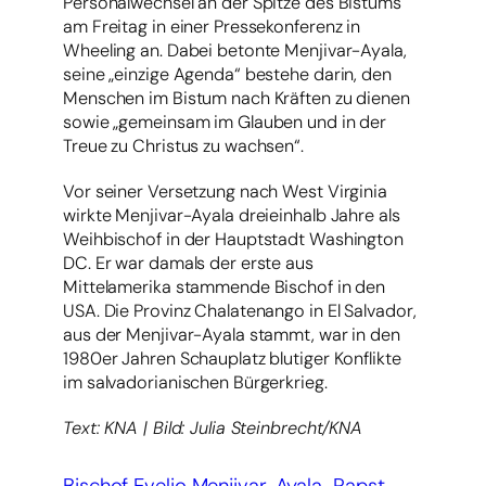
Personalwechsel an der Spitze des Bistums
am Freitag in einer Pressekonferenz in
Wheeling an. Dabei betonte Menjivar-Ayala,
seine „einzige Agenda“ bestehe darin, den
Menschen im Bistum nach Kräften zu dienen
sowie „gemeinsam im Glauben und in der
Treue zu Christus zu wachsen“.
Vor seiner Versetzung nach West Virginia
wirkte Menjivar-Ayala dreieinhalb Jahre als
Weihbischof in der Hauptstadt Washington
DC. Er war damals der erste aus
Mittelamerika stammende Bischof in den
USA. Die Provinz Chalatenango in El Salvador,
aus der Menjivar-Ayala stammt, war in den
1980er Jahren Schauplatz blutiger Konflikte
im salvadorianischen Bürgerkrieg.
Text: KNA | Bild: Julia Steinbrecht/KNA
Bischof Evelio Menjivar-Ayala
Papst