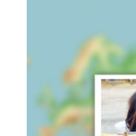
–
Regionalleitlinien
für
Klima-
Umsiedlung