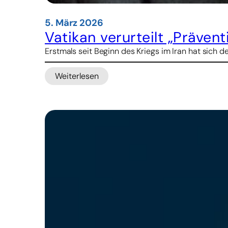
5. März 2026
Vatikan verurteilt „Prävent
Erstmals seit Beginn des Kriegs im Iran hat sich 
Weiterlesen
:
Vatikan
verurteilt
„Präventivkrieg“
im
Iran