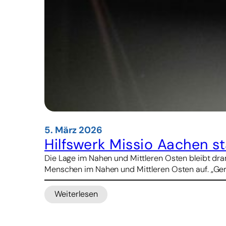
5. März 2026
Hilfswerk Missio Aachen s
Die Lage im Nahen und Mittleren Osten bleibt dra
Menschen im Nahen und Mittleren Osten auf. „Gera
Weiterlesen
:
Hilfswerk
Missio