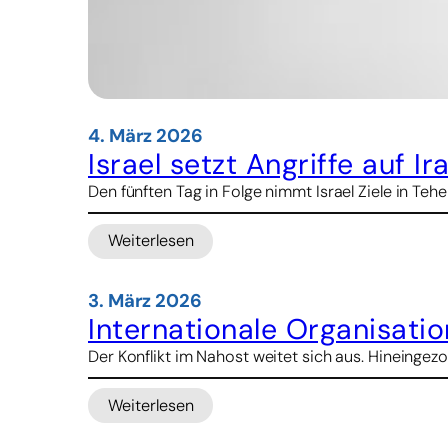
4. März 2026
Israel setzt Angriffe auf I
Den fünften Tag in Folge nimmt Israel Ziele in Te
Weiterlesen
:
Israel
setzt
3. März 2026
Angriffe
Internationale Organisati
auf
Der Konflikt im Nahost weitet sich aus. Hineingezo
Iran
und
Libanon
Weiterlesen
:
fort
Internationale