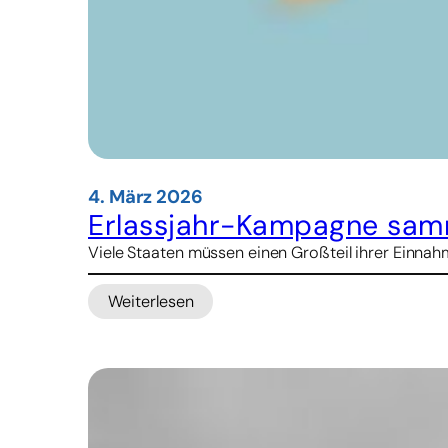
4. März 2026
Erlassjahr-Kampagne samme
Viele Staaten müssen einen Großteil ihrer Einnahm
Weiterlesen
:
Erlassjahr-
Kampagne
sammelt
72.000
Unterschriften
für