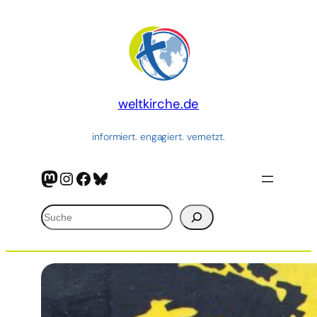
Zum
Inhalt
springen
weltkirche.de
informiert. engagiert. vernetzt.
Mastodon
Instagram
Facebook
Bluesky
Suchen